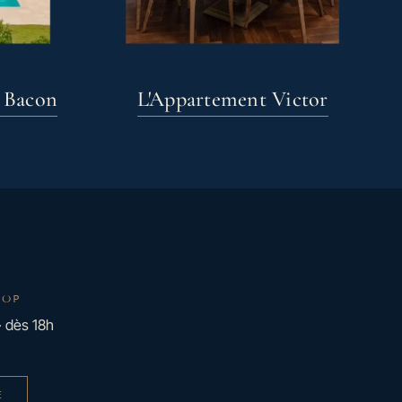
e Bacon
L'Appartement Victor
TOP
· dès 18h
E