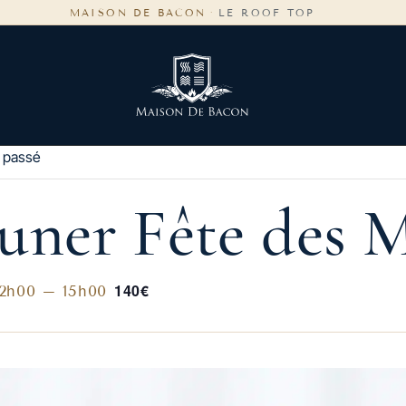
MAISON DE BACON
·
LE ROOF TOP
 passé
uner Fête des 
140€
12h00
–
15h00