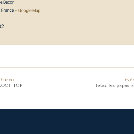
de Bacon
0
France
+ Google Map
02
CÉDENT
ÉVÈ
ROOF TOP
fêtez les papas 