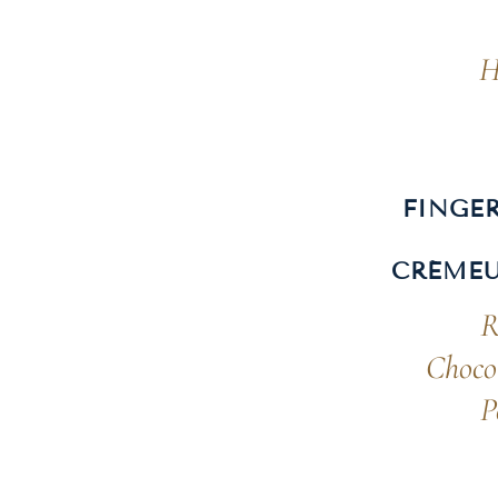
H
FINGE
CRÉMEU
R
Choco
P