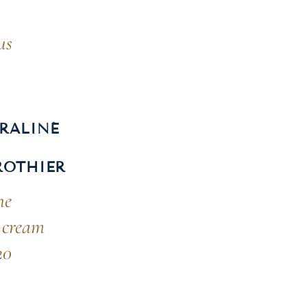
us
RALINÉ
ROTHIER
ne
 cream
20