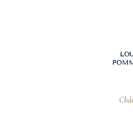
LOU
POMM
Chât