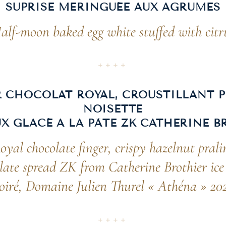
SUPRISE MERINGUÉE AUX AGRUMES
alf-moon baked egg white stuffed with citr
++++
R CHOCOLAT ROYAL, CROUSTILLANT P
NOISETTE
X GLACÉ A LA PÂTE ZK CATHERINE B
oyal chocolate finger, crispy hazelnut prali
late spread ZK from Catherine Brothier ice
oiré, Domaine Julien Thurel « Athéna » 20
++++