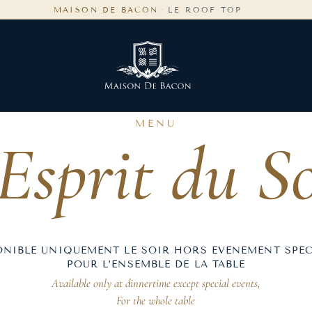
MAISON DE BACON
·
LE ROOF TOP
MENU
Esprit du S
ONIBLE UNIQUEMENT LE SOIR HORS EVENEMENT SPEC
POUR L’ENSEMBLE DE LA TABLE
Available only at dinnertime except special events,
For the whole table