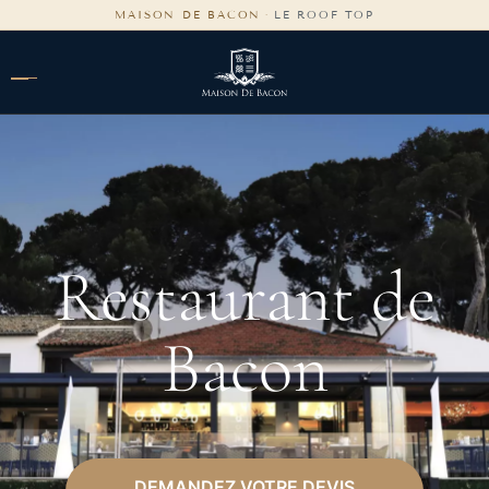
contenu
MAISON DE BACON
·
LE ROOF TOP
principal
Restaurant de
Bacon
DEMANDEZ VOTRE DEVIS