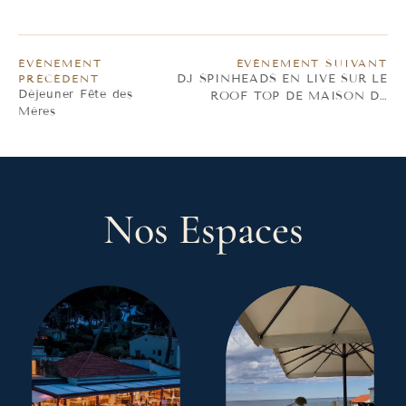
ÉVÈNEMENT
ÉVÈNEMENT SUIVANT
PRÉCÉDENT
DJ SPINHEADS EN LIVE SUR LE
Déjeuner Fête des
ROOF TOP DE MAISON DE
Mères
BACON
Nos Espaces