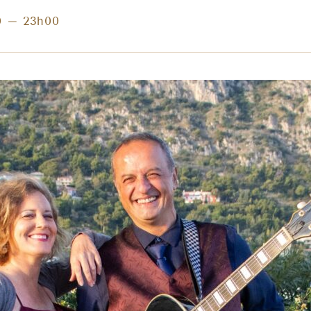
0
–
23h00