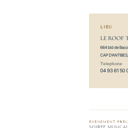
LIEU
LE ROOF 
664 bld de Bac
CAP D'ANTIBES
Téléphone
04 93 61 50 
ÉVÈNEMENT PRÉ
SOIREE MUSICAL