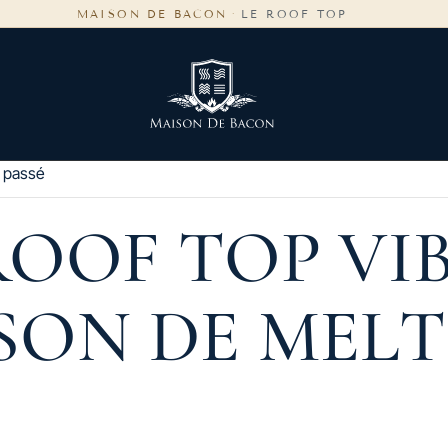
MAISON DE BACON
·
LE ROOF TOP
 passé
ROOF TOP VI
SON DE MEL