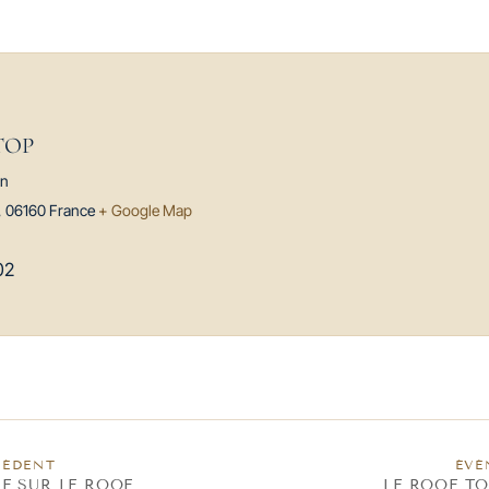
TOP
on
,
06160
France
+ Google Map
02
CÉDENT
ÉVÈ
E SUR LE ROOF
LE ROOF T