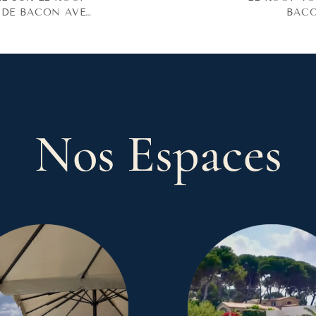
 DE BACON AVEC
BACO
LE 11/7/26
Nos Espaces