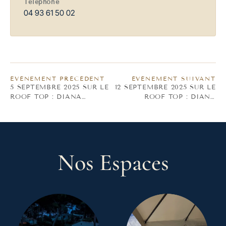
Téléphone
04 93 61 50 02
ÉVÈNEMENT PRÉCÉDENT
ÉVÈNEMENT SUIVANT
5 SEPTEMBRE 2025 SUR LE
12 SEPTEMBRE 2025 SUR LE
ROOF TOP : DIANA
ROOF TOP : DIANA
VARGAZ AMBIANCE
VARGAZ AMBIANCE
TROPICALE !
TROPICALE !
Nos Espaces