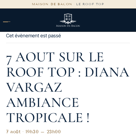
contenu
MAISON DE BACON
·
LE ROOF TOP
principal
Cet évènement est passé
7 AOUT SUR LE
ROOF TOP : DIANA
VARGAZ
AMBIANCE
TROPICALE !
7 août · 19h30
–
23h00