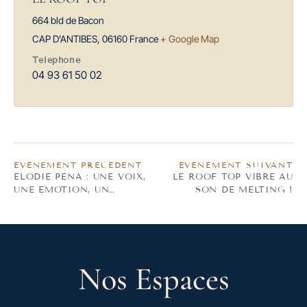
664 bld de Bacon
CAP D'ANTIBES
,
06160
France
+ Google Map
Téléphone
04 93 61 50 02
ÉVÈNEMENT PRÉCÉDENT
ÉVÈNEMENT SUIVANT
ELODIE PENA : UNE VOIX,
LE ROOF TOP VIBRE AU
UNE EMOTION, UN
SON DE MELTING !
COUCHER DE SOLEIL…
Nos Espaces